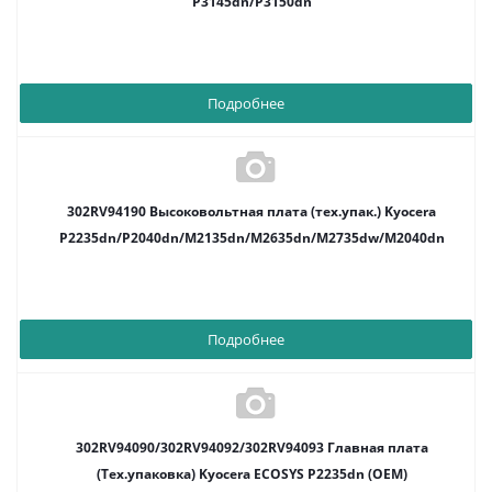
P3145dn/P3150dn
Подробнее
302RV94190 Высоковольтная плата (тех.упак.) Kyocera
P2235dn/P2040dn/M2135dn/M2635dn/M2735dw/M2040dn
Подробнее
302RV94090/302RV94092/302RV94093 Главная плата
(Тех.упаковка) Kyocera ECOSYS P2235dn (OEM)