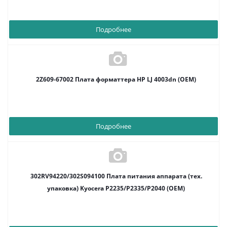
Подробнее
2Z609-67002 Плата форматтера HP LJ 4003dn (OEM)
Подробнее
302RV94220/302S094100 Плата питания аппарата (тех.
упаковка) Kyocera P2235/P2335/P2040 (OEM)