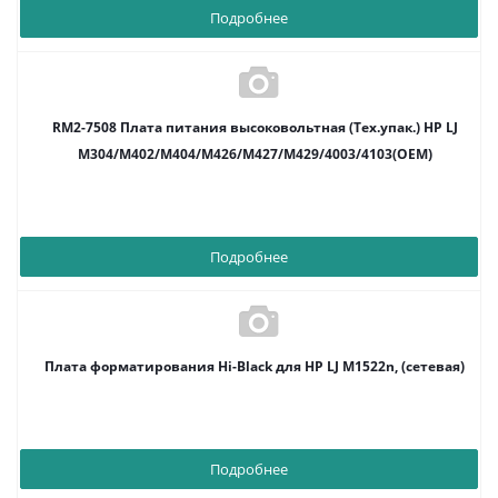
Подробнее
RM2-7508 Плата питания высоковольтная (Тех.упак.) HP LJ
M304/M402/M404/M426/M427/M429/4003/4103(OEM)
Подробнее
Плата форматирования Hi-Black для HP LJ M1522n, (сетевая)
Подробнее