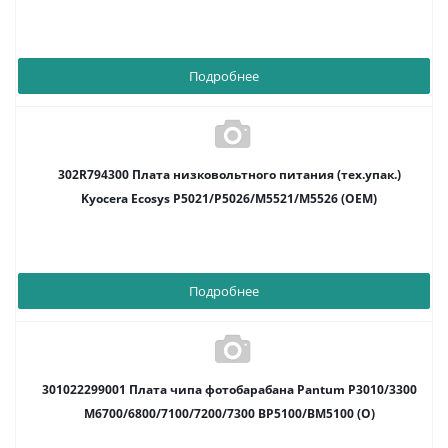
Подробнее
302R794300 Плата низковольтного питания (тех.упак.)
Kyocera Ecosys P5021/P5026/M5521/M5526 (OEM)
Подробнее
301022299001 Плата чипа фотобарабана Pantum P3010/3300
M6700/6800/7100/7200/7300 BP5100/BM5100 (O)